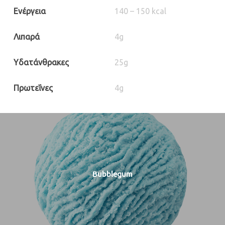
Ενέργεια
140 – 150 kcal
Λιπαρά
4g
Υδατάνθρακες
25g
Πρωτεΐνες
4g
Bubblegum